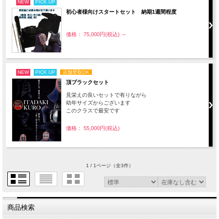
NEW
PICK UP
初心者様向けスタートセット 納期1週間程度
価格： 75,000円(税込)
～
NEW
PICK UP
店舗受取OK
頂ブラックセット
見栄えの良いセットで有りながら
幼年サイズからございます
このクラスで最安です
価格： 55,000円(税込)
1 / 1ページ
（全3件）
商品検索