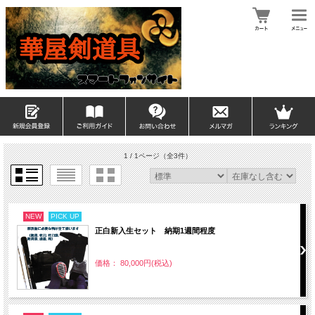
1 / 1ページ
（全3件）
NEW
PICK UP
正白新入生セット 納期1週間程度
価格： 80,000円(税込)